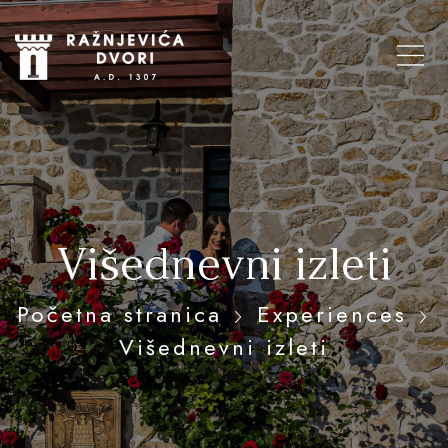
Višednevni izleti
Početna stranica
Experiences
Višednevni izleti