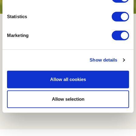
Statistics
Užici zaleđa Dalmacije
Marketing
Show details
PROČITAJ VIŠE
Allow all cookies
Allow selection