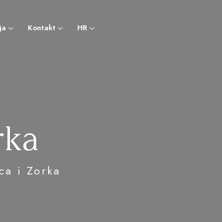
ja
Kontakt
HR
rka
ca i Zorka