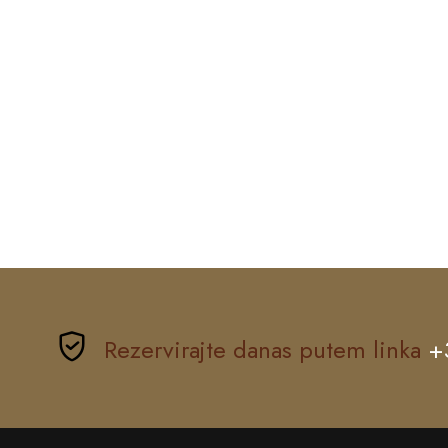
Rezervirajte danas putem linka
+