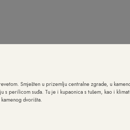
krevetom. Smješten u prizemlju centralne zgrade, u kame
s perilicom suđa. Tu je i kupaonica s tušem, kao i klimati
og kamenog dvorišta.