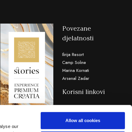
Povezane
djelatnosti
Ilirija Resort
Camp Soline
Marina Kornati
Arsenal Zadar
Korisni linkovi
TZ Biograd
TZ Zadarske županije
Allow all cookies
Hrvatska turistička zajednica
alyse our