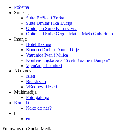
Početna
Smještaj
Suite Božica i Zorka
Suite Dmitar i Ika-Lucija
Obiteljski Suite Ivan i Cvita
Obiteljski Suite Grgo i Matija Maša Guberinka
Imanje
Hotel Baština
Konoba Dmitar Dane i Duje
Vatrenica Ivan i Milica
Konferencijska sala "Sveti Kuzme i Damjan"
Vjenčanja i banketi
Aktivnosti
Izleti
Biciklizam
Višednevni izleti
Multimedija
Foto galerija
Kontakt
Kako do nas?
hr
en
Follow us on Social Media