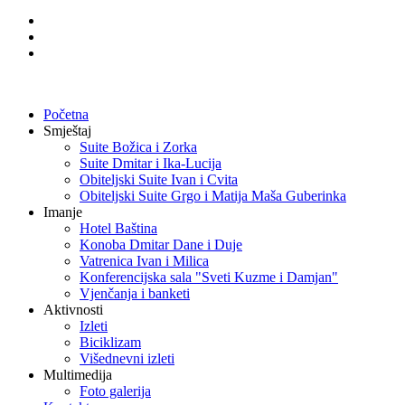
Početna
Smještaj
Suite Božica i Zorka
Suite Dmitar i Ika-Lucija
Obiteljski Suite Ivan i Cvita
Obiteljski Suite Grgo i Matija Maša Guberinka
Imanje
Hotel Baština
Konoba Dmitar Dane i Duje
Vatrenica Ivan i Milica
Konferencijska sala "Sveti Kuzme i Damjan"
Vjenčanja i banketi
Aktivnosti
Izleti
Biciklizam
Višednevni izleti
Multimedija
Foto galerija