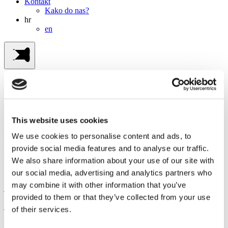
Kontakt
Kako do nas?
hr
en
Biciklistička tura do najvećeg
hrvatskog jezera i ornitološkog
This website uses cookies
rezervata
We use cookies to personalise content and ads, to
provide social media features and to analyse our traffic.
Početna stranica
Experiences
Biciklizam
Biciklistička tura do
We also share information about your use of our site with
najvećeg hrvatskog jezera i ornitološkog rezervata
our social media, advertising and analytics partners who
Isprobajte svoje mogućnosti na izletima do najvećeg slatkovodnog
may combine it with other information that you’ve
jezera u Hrvatskoj, na samo korak od mora - Parka prirode i
ornitološkog rezervata u kojem živi više od 250 vrsta ptica i uvršten
provided to them or that they’ve collected from your use
je u Ramsarsku konvenciju na popis zaštićenih svjetskih močvara.
of their services.
Vodimo vas u potpuno drugačiji okoliš udaljen samo 10 kilometara.